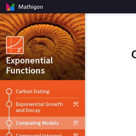
Exponential
Functions
Carbon Dating
Exponential Growth
and Decay
Comparing Models
Compound Interest